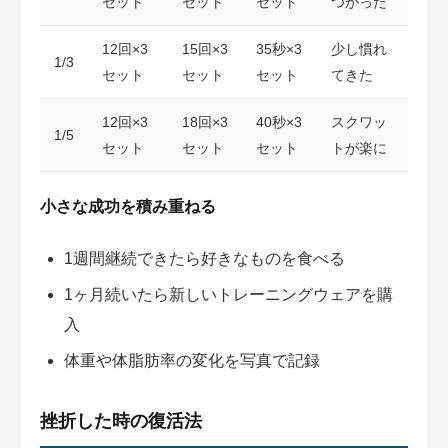
セット
セット
セット
つかった
12回×3
15回×3
35秒×3
少し慣れ
1/3
セット
セット
セット
てきた
12回×3
18回×3
40秒×3
スクワッ
1/5
セット
セット
セット
トが楽に
小さな成功を積み重ねる
1週間継続できたら好きなものを食べる
1ヶ月続いたら新しいトレーニングウェアを購
入
体重や体脂肪率の変化を写真で記録
挫折した時の復活法