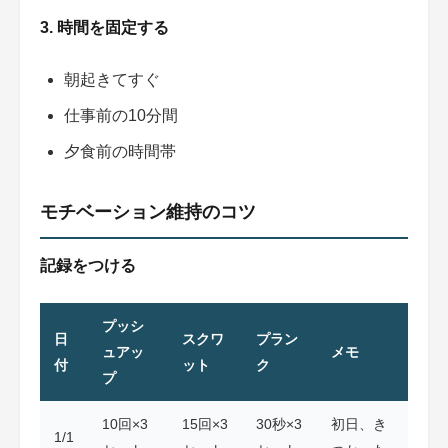
3. 時間を固定する
朝起きてすぐ
仕事前の10分間
夕食前の時間帯
モチベーション維持のコツ
記録をつける
プッシ
日
スクワ
プラン
ュアッ
メモ
付
ット
ク
プ
10回×3
15回×3
30秒×3
初日、き
1/1